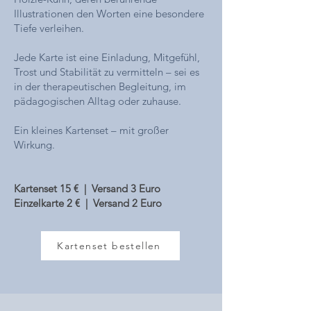
Illustrationen den Worten eine besondere
Tiefe verleihen.
Jede Karte ist eine Einladung, Mitgefühl,
Trost und Stabilität zu vermitteln – sei es
in der therapeutischen Begleitung, im
pädagogischen Alltag oder zuhause.
Ein kleines Kartenset – mit großer
Wirkung.
Kartenset 15 € | Versand 3 Euro
Einzelkarte 2 € | Versand 2 Euro
Kartenset bestellen