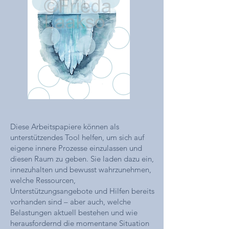
Diese Arbeitspapiere können als
unterstützendes Tool helfen, um sich auf
eigene innere Prozesse einzulassen und
diesen Raum zu geben. Sie laden dazu ein,
innezuhalten und bewusst wahrzunehmen,
welche Ressourcen,
Unterstützungsangebote und Hilfen bereits
vorhanden sind – aber auch, welche
Belastungen aktuell bestehen und wie
herausfordernd die momentane Situation