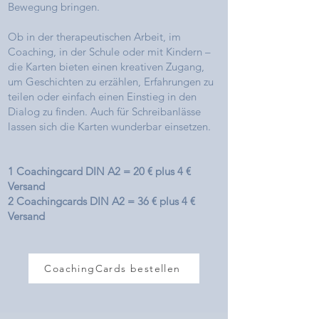
Bewegung bringen.
Ob in der therapeutischen Arbeit, im
Coaching, in der Schule oder mit Kindern –
die Karten bieten einen kreativen Zugang,
um Geschichten zu erzählen, Erfahrungen zu
teilen oder einfach einen Einstieg in den
Dialog zu finden. Auch für Schreibanlässe
lassen sich die Karten wunderbar einsetzen.
1 Coachingcard DIN A2 = 20 € plus 4 €
Versand
2 Coachingcards
DIN A2 = 36 € plus 4 €
Versand
CoachingCards bestellen