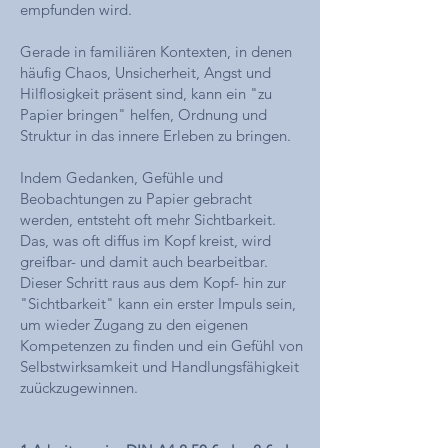
empfunden wird.
Gerade in familiären Kontexten, in denen
häufig Chaos, Unsicherheit, Angst und
Hilflosigkeit präsent sind, kann ein "zu
Papier bringen" helfen, Ordnung und
Struktur in das innere Erleben zu bringen.
Indem Gedanken, Gefühle und
Beobachtungen zu Papier gebracht
werden, entsteht oft mehr Sichtbarkeit.
Das, was oft diffus im Kopf kreist, wird
greifbar- und damit auch bearbeitbar.
Dieser Schritt raus aus dem Kopf- hin zur
"Sichtbarkeit" kann ein erster Impuls sein,
um wieder Zugang zu den eigenen
Kompetenzen zu finden und ein Gefühl von
Selbstwirksamkeit und Handlungsfähigkeit
zuückzugewinnen.