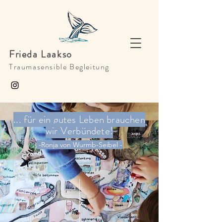
Frieda Laakso
Traumasensible Begleitung
... für ein gutes Leben brauchen
wir Verbündete!
-Ronja von Wurmb-Seibel -