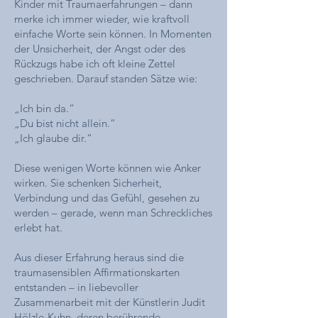
Kinder mit Traumaerfahrungen – dann
merke ich immer wieder, wie kraftvoll
einfache Worte sein können. In Momenten
der Unsicherheit, der Angst oder des
Rückzugs habe ich oft kleine Zettel
geschrieben. Darauf standen Sätze wie:
„Ich bin da.“
„Du bist nicht allein.“
„Ich glaube dir.“
Diese wenigen Worte können wie Anker
wirken. Sie schenken Sicherheit,
Verbindung und das Gefühl, gesehen zu
werden – gerade, wenn man Schreckliches
erlebt hat.
Aus dieser Erfahrung heraus sind die
traumasensiblen Affirmationskarten
entstanden – in liebevoller
Zusammenarbeit mit der Künstlerin Judit
Hölzle-Kuhn, deren berührende