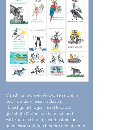
Manchmal wohnen Antworten nicht im
Kopf, sondern leise im Bauch.
„Bauchgefühlfragen“ sind liebevoll
gestaltete Karten, die Familien und
Fachkräfte einladen, innezuhalten, um
gemeinsam mit den Kindern dem inneren